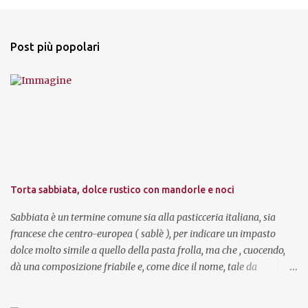
o
s
t
a
Post più popolari
u
n
c
o
m
m
e
n
t
o
Torta sabbiata, dolce rustico con mandorle e noci
Sabbiata è un termine comune sia alla pasticceria italiana, sia
francese che centro-europea ( sablè ), per indicare un impasto
dolce molto simile a quello della pasta frolla, ma che , cuocendo,
dà una composizione friabile e, come dice il nome, tale da
ricordare la sabbia " lavorata " per gioco sulla spiaggia, facilmente
sgretolabile. In Italia la torta sabbiata (o sabbiosa, in alcune città)