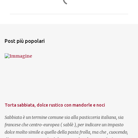
o
m
m
e
n
Post più popolari
t
i
Torta sabbiata, dolce rustico con mandorle e noci
Sabbiata è un termine comune sia alla pasticceria italiana, sia
francese che centro-europea ( sablè ), per indicare un impasto
dolce molto simile a quello della pasta frolla, ma che , cuocendo,