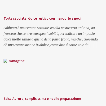
Torta sabbiata, dolce rustico con mandorle e noci
Sabbiata è un termine comune sia alla pasticceria italiana, sia
francese che centro-europea ( sablè ), per indicare un impasto
dolce molto simile a quello della pasta frolla, ma che , cuocendo,
dà una composizione friabile e, come dice il nome, tale da
ricordare la sabbia " lavorata " per gioco sulla spiaggia, facilmente
sgretolabile. In Italia la torta sabbiata (o sabbiosa, in alcune città)
è un dolce piuttosto rustico , anche nell'aspetto, che ricorda altri
dolci più duri e compatti, come la sbrisolona mantovana. In
Francia e altrove, i sablès sono invece dei biscotti o dei pasticcini
cotti al forno, talvolta farciti, o con un impasto arricchito con
mandorle e noci , decorati con la stessa frutta secca. Sono dolci a
media conservazione, che migliorano di gusto e friabilità nei primi
due o tre giorni dopo la cottura e possono essere conservati, in
Salsa Aurora, semplicissima e nobile preparazione
scatole di metallo , per qualche settimana, purchè collocati in un