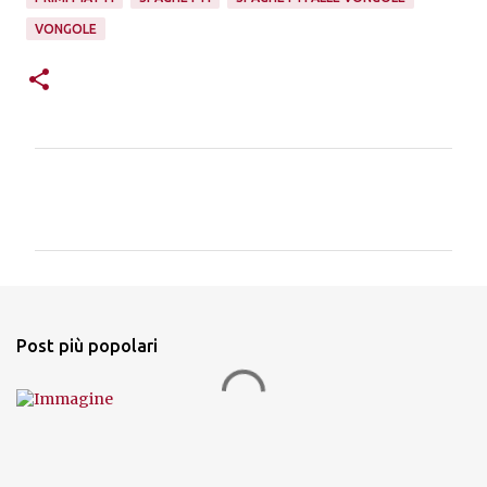
VONGOLE
C
o
m
m
e
n
Post più popolari
t
i