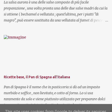
luogo fresco e asciutto. E' preferibile servire la...
La salsa aurora è una delle salse composte di più facile
preparazione , una volta pronta una delle due salse madri da cui la
si ottiene ( bechamel o vellutata ; quest'ultima, per i piatti "di
magro", può essere sostituita da una vellutata al fumet di pesce ). Il
nome, molto suggestivo, è dovuto ad uno scherzo gastronomico di
Auguste Escoffier ad Edoardo VII , che alla fine dell'Ottocento era
principe di Galles. In menù, il celebre chef, conoscendo la
"debolezza" del principe per le belle ragazze, inserì le cosce di ninfa
alla bella aurora: si trattava semplicemente di cosce di rana con
una salsa rosata. Per i piatti freddi si può preparare una aurora "
falsa " mescolando a della maionese qualche goccia di ketchup.
Dal punto di vista dietetico questa salsa non ha particolari
controindicazioni, se, chiaramente, usata con moderazione. Questa
Ricette base, il Pan di Spagna all'italiana
preparazione ha un sapore molto delicato ed è indicata per
accompagnare uova, pollame e carni bianche in ...
Pan di Spagna è il nome che in pasticceria si dà ad un impasto
morbido e soffice , non lievitato, e cotto al forno. Lo si usa
raramente da solo e viene piuttosto utilizzato per preparare dolci
inzuppati, pasticcini, torte farcite. La ricetta è antica e si trova in
libri del Seicento ( fra gli altri quello del Tanara, " L'economia del
This site uses cookies from Google to deliver its services